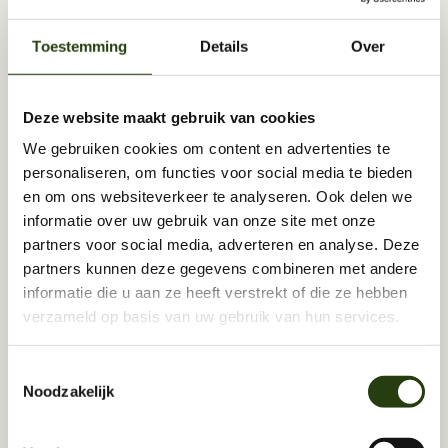
jou?
Toestemming
Details
Over
Veel klanten kiezen voor een 
abonnement voor structureel 
resultaat en lagere kosten per 
behandeling.
Deze website maakt gebruik van cookies
We gebruiken cookies om content en advertenties te
personaliseren, om functies voor social media te bieden
Los tarief 
en om ons websiteverkeer te analyseren. Ook delen we
€80
informatie over uw gebruik van onze site met onze
/Per behandeling
partners voor social media, adverteren en analyse. Deze
Voor wie af en toe een massage wil zonder 
partners kunnen deze gegevens combineren met andere
verplichtingen.
informatie die u aan ze heeft verstrekt of die ze hebben
Bekijk alle behandelingen
verzameld op basis van uw gebruik van hun services.
Een losse behandeling
Vrij te plannen
Toestemmingsselectie
Noodzakelijk
Geen verplichtingen