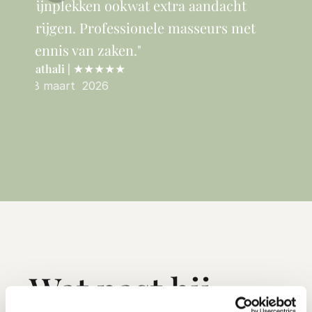
pijnplekken ookwat extra aandacht 
wa
krijgen. Professionele masseurs met 
me
kennis van zaken."
Ant
Nathali | 
★★★★★
22 
18 maart  2026
Wat past bij 