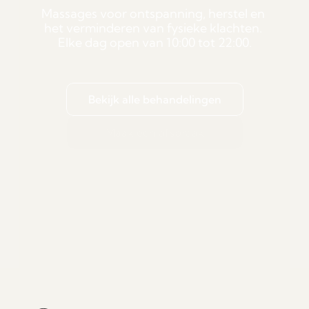
Scheveningen 
Massages voor ontspanning, herstel en 
voor ontspanning 
het verminderen van fysieke klachten. 
Elke dag open van 10:00 tot 22:00.
en herstel
Bekijk alle behandelingen
Maak een afspraak