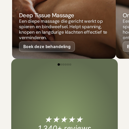
Deep Tissue Massage
On
Een diepe massage die gericht werkt op
Ee
spieren en bindweefsel. Helpt spanning,
spa
knopen en langdurige klachten effectief te
hoo
verminderen.
on
Boek deze behandeling
5.0
★★★★★ 
1.340+ reviews