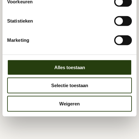
Voorkeuren
Abonnement
Meest gekozen
€72,50
/Per maand
Statistieken
Voor wie regelmatig wil werken aan ontspanning 
en herstel.
Marketing
Bekijk abonnement
Lagere prijs per behandeling
Maandelijks inzetbaar
Alles toestaan
Structureel resultaat
Kort intake + persoonlijk advies plan
Selectie toestaan
Weigeren
Strippenkaart