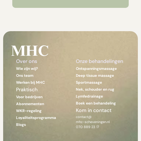
Over ons 
Onze behandelingen
Wie zijn wij?
Ontspanningsmassage
Ons team
Deep tissue massage
Werken bij MHC
Sportmassage
Praktisch
Nek, schouder en rug
Lymfedrainage
Voor bedrijven
Boek een behandeling
Abonnementen
Kom in contact
WKR-regeling
contact@
Loyaliteitsprogramma
mhc-scheveningen.nl
Blogs
070 889 23 17